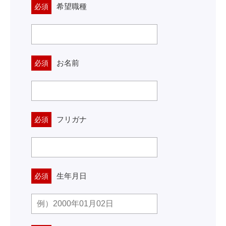
希望職種
必須
お名前
必須
フリガナ
必須
生年月日
必須